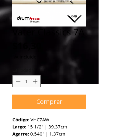
Vater Classics 7A
Precio
$16,30
IVA incluido
Cantidad
*
Comprar
Código:
VHC7AW
Largo:
15 1/2" | 39.37cm
Agarre:
0.540" | 1.37cm