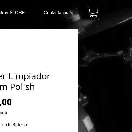
drumSTORE
Contáctanos
er Limpiador
m Polish
Precio
,00
uido
or de Batería.