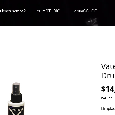
uienes somos?
drumSTUDIO
drumSCHOOL
Vat
Dru
$14
IVA incl
Limpiad