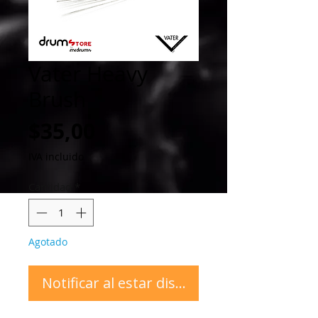
Vater Heavy
Brush
Precio
$35,00
IVA incluido
Cantidad
*
Agotado
Notificar al estar disponible