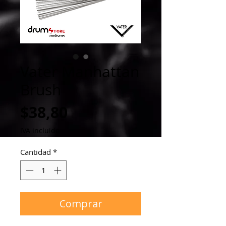
Vater Manhattan
Brush
Precio
$38,80
IVA incluido
Cantidad
*
Comprar