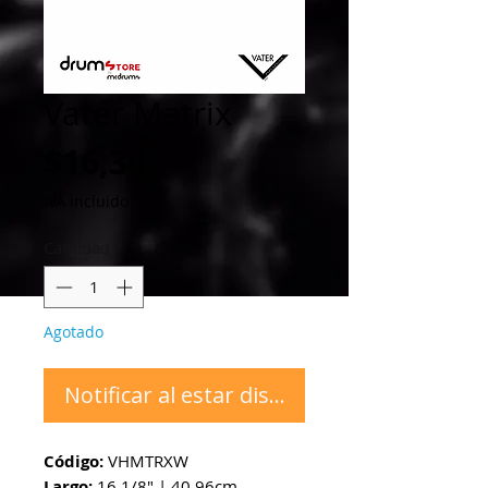
Vater Matrix
Precio
$16,30
IVA incluido
Cantidad
*
Agotado
Notificar al estar disponible
Código:
VHMTRXW
Largo:
16 1/8" | 40.96cm