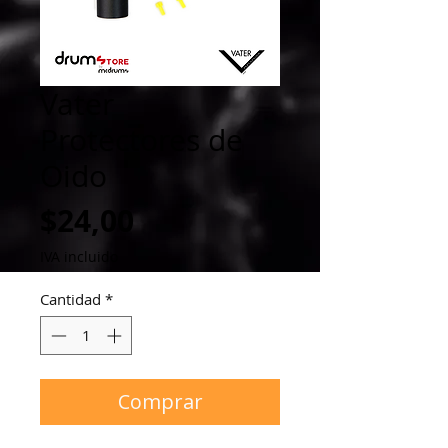
Vater
Protectores de
Oido
Precio
$24,00
IVA incluido
Cantidad
*
Comprar