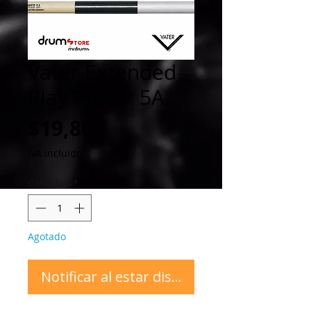
Vater Extended
Play Power 5A
Precio
$19,80
IVA incluido
Cantidad
*
Agotado
Notificar al estar disponible