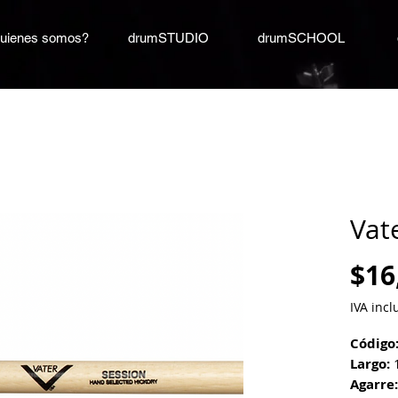
uienes somos?
drumSTUDIO
drumSCHOOL
Vat
$16
IVA incl
Código
Largo:
1
Agarre