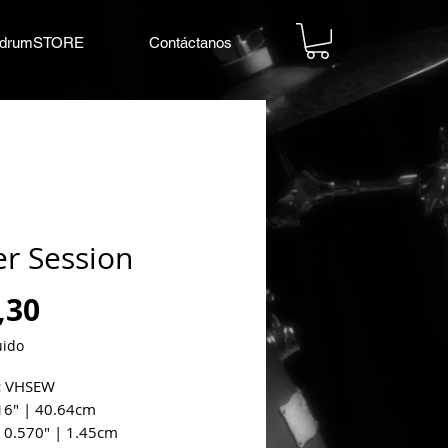
drumSTORE
Contáctanos
er Session
Precio
,30
uido
:
VHSEW
6" | 40.64cm
:
0.570" | 1.45cm