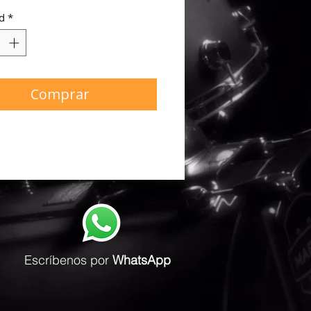
Acorn
d
*
:
Hickory
Comprar
Escríbenos
por
WhatsApp