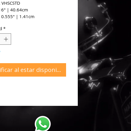
:
VHSCSTD
6" | 40.64cm
:
0.555" | 1.41cm
Rounded Oval
d
*
:
Hickory
o
ficar al estar disponible