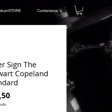
drumSTORE
Contáctanos
er Sign The
wart Copeland
ndard
Precio
,50
uido