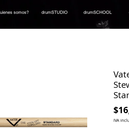
uienes somos?
drumSTUDIO
drumSCHOOL
Vat
Ste
Sta
$16
IVA incl