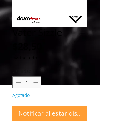
Vater Sizzle
Precio
$28,50
IVA incluido
Cantidad
*
Agotado
Notificar al estar disponible