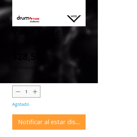
Vater Sizzle
Fusion
Precio
$28,50
IVA incluido
Cantidad
*
Agotado
Notificar al estar disponible