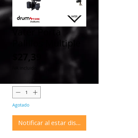
Vater Porta
Palillos Multiple
Precio
$27,39
IVA incluido
Cantidad
*
Agotado
Notificar al estar disponible