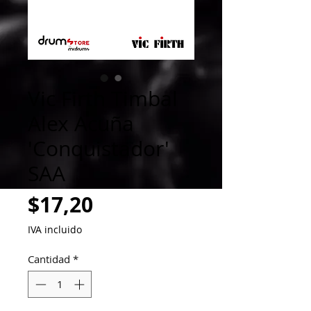
Vic Firth Timbal
Alex Acuña
'Conquistador'
SAA
Precio
$17,20
IVA incluido
Cantidad
*