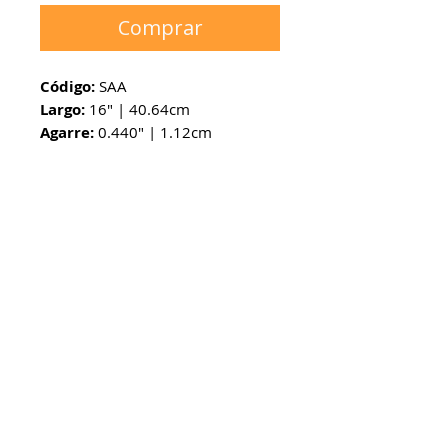
Comprar
Código:
SAA
Largo:
16" | 40.64cm
Agarre:
0.440" | 1.12cm
Punta:
No Tip
Madera:
Hickory
mcdrums 2026. Todos los derechos
reservados.