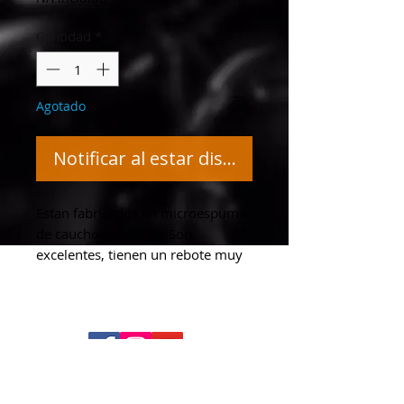
Cantidad
*
Agotado
Notificar al estar disponible
Estan fabricados en microespuma 
de caucho y madera. Son 
excelentes, tienen un rebote muy 
comodo que permite estudiar y 
practicar cómodamente.
mcdrums 2026. Todos los derechos