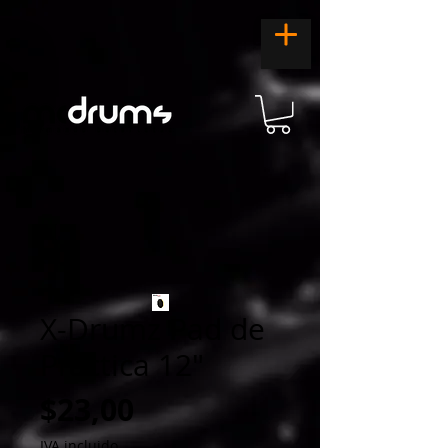
X-Drumz Pad de
Práctica 12"
Precio
$23,00
IVA incluido