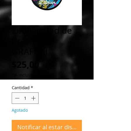
Zildjian Pad de
Práctica 6"
GRAFFITI
Precio
$25,00
IVA incluido
Cantidad
*
Agotado
Notificar al estar disponible