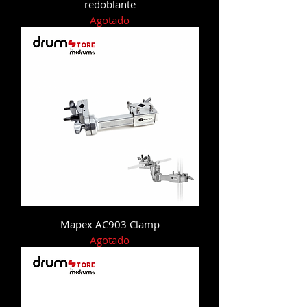
redoblante
Agotado
Mapex AC903 Clamp
Agotado