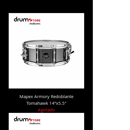
Mapex Armory Redoblante
Tomahawk 14”x5.5"
Agotado