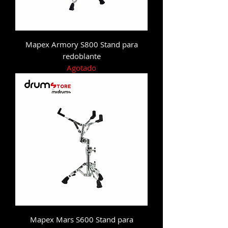
Mapex Armory S800 Stand para
redoblante
Agotado
Mapex Mars S600 Stand para