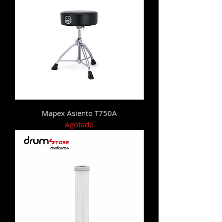
Mapex Asiento T750A
Agotado