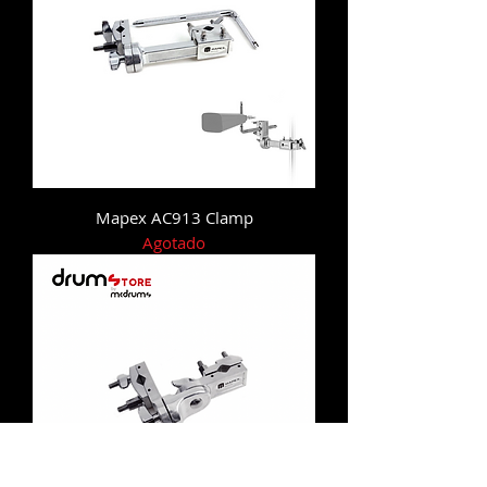
Mapex AC913 Clamp
Agotado